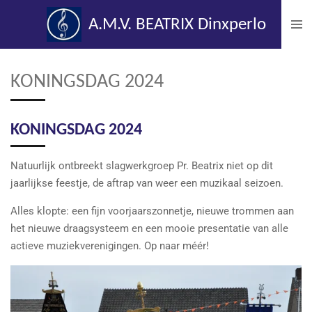
Ga
A.M.V. BEATRIX Dinxperlo
direct
naar
de
KONINGSDAG 2024
hoofdinhoud
KONINGSDAG 2024
Natuurlijk ontbreekt slagwerkgroep Pr. Beatrix niet op dit
jaarlijkse feestje, de aftrap van weer een muzikaal seizoen.
Alles klopte: een fijn voorjaarszonnetje, nieuwe trommen aan
het nieuwe draagsysteem en een mooie presentatie van alle
actieve muziekverenigingen. Op naar méér!