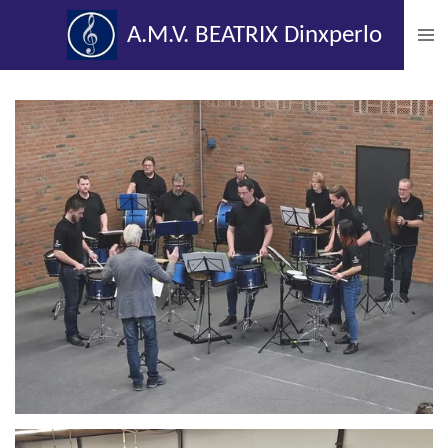
Ga
A.M.V. BEATRIX Dinxperlo
direct
naar
de
hoofdinhoud