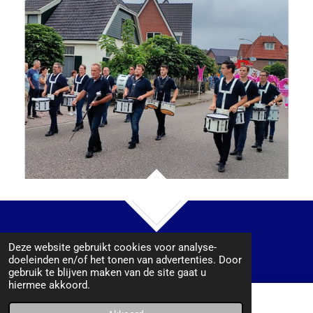
TOP
© 2023 - 2026 Beatrix Dinxperlo
Deze website gebruikt cookies voor analyse-
Powered by
JouwWeb
doeleinden en/of het tonen van advertenties. Door
gebruik te blijven maken van de site gaat u
hiermee akkoord.